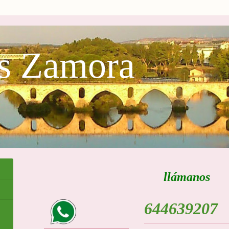
es Zamora
llámanos
644639207