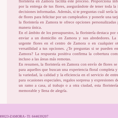
floristería en Zamora facilita este proceso. Proporciona in
por la entrega de tus flores, asegurándote de tener toda l
decisiones informadas. Además, si te preguntas cuál sería 
de flores para felicitar por un cumpleaños y ponerle una tarj
la floristería en Zamora te ofrece opciones personalizadas
manera única.
En el ámbito de los presupuestos, la floristería destaca por 
enviar a un domicilio en Zamora y sus alrededores. La p
urgente flores en el centro de Zamora o en cualquier ot
versatilidad a tus opciones. ¿Te preguntas si se pueden e
Zamora? La respuesta positiva confirma la cobertura compl
incluso a las áreas más remotas.
En resumen, la floristería en Zamora con envío de flores s
para aquellos que buscan una experiencia floral completa y
la variedad, la calidad y la eficiencia en el servicio de ent
para ocasiones especiales, regalos sorpresa y expresiones d
un ramo a casa, al trabajo o a otra ciudad, esta floristerí
memorable y llena de alegría.
8 - 49023-ZAMORA - Tl: 644639207