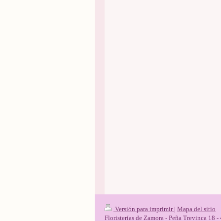
Versión para imprimir
|
Mapa del sitio
Floristerías de Zamora - Peña Trevinca 1