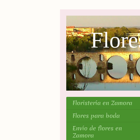
Flor
Floristería en Zamora
Flores para boda
Envío de flores en
Zamora