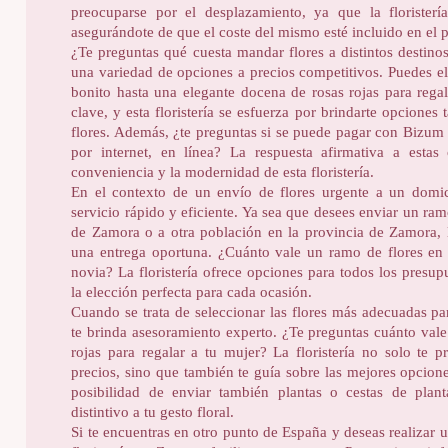
preocuparse por el desplazamiento, ya que la floristería
asegurándote de que el coste del mismo esté incluido en el pr
¿Te preguntas qué cuesta mandar flores a distintos destino
una variedad de opciones a precios competitivos. Puedes e
bonito hasta una elegante docena de rosas rojas para regal
clave, y esta floristería se esfuerza por brindarte opciones
flores. Además, ¿te preguntas si se puede pagar con Bizum o 
por internet, en línea? La respuesta afirmativa a esta
conveniencia y la modernidad de esta floristería.
En el contexto de un envío de flores urgente a un domicil
servicio rápido y eficiente. Ya sea que desees enviar un ram
de Zamora o a otra población en la provincia de Zamora, la
una entrega oportuna. ¿Cuánto vale un ramo de flores en
novia? La floristería ofrece opciones para todos los presu
la elección perfecta para cada ocasión.
Cuando se trata de seleccionar las flores más adecuadas para
te brinda asesoramiento experto. ¿Te preguntas cuánto val
rojas para regalar a tu mujer? La floristería no solo te 
precios, sino que también te guía sobre las mejores opcion
posibilidad de enviar también plantas o cestas de plan
distintivo a tu gesto floral.
Si te encuentras en otro punto de España y deseas realizar u