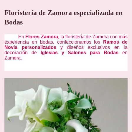
Floristería de Zamora especializada en
Bodas
En
Flores Zamora,
la floristería de Zamora con más
experiencia en bodas
,
confeccionamos los
Ramos de
Novia
personalizados
y diseños exclusivos en la
decoración de
Iglesias y Salones
para Bodas
en
Zamora.