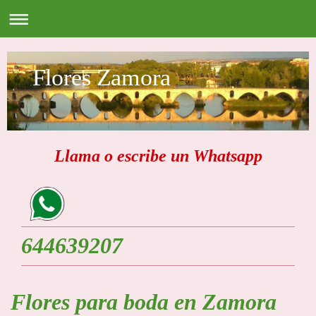
Flores Zamora
Llama o escribe un Whatsapp
644639207
Flores para boda en Zamora