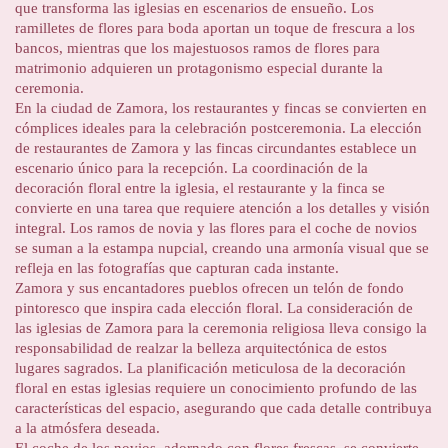
que transforma las iglesias en escenarios de ensueño. Los
ramilletes de flores para boda aportan un toque de frescura a los
bancos, mientras que los majestuosos ramos de flores para
matrimonio adquieren un protagonismo especial durante la
ceremonia.
En la ciudad de Zamora, los restaurantes y fincas se convierten en
cómplices ideales para la celebración postceremonia. La elección
de restaurantes de Zamora y las fincas circundantes establece un
escenario único para la recepción. La coordinación de la
decoración floral entre la iglesia, el restaurante y la finca se
convierte en una tarea que requiere atención a los detalles y visión
integral. Los ramos de novia y las flores para el coche de novios
se suman a la estampa nupcial, creando una armonía visual que se
refleja en las fotografías que capturan cada instante.
Zamora y sus encantadores pueblos ofrecen un telón de fondo
pintoresco que inspira cada elección floral. La consideración de
las iglesias de Zamora para la ceremonia religiosa lleva consigo la
responsabilidad de realzar la belleza arquitectónica de estos
lugares sagrados. La planificación meticulosa de la decoración
floral en estas iglesias requiere un conocimiento profundo de las
características del espacio, asegurando que cada detalle contribuya
a la atmósfera deseada.
El coche de los novios, adornado con flores frescas, se convierte