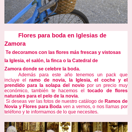
Flores para boda en Iglesias de
Zamora
Te decoramos con las flores más frescas y vistosas
la
Iglesia, el salón, la finca o la Catedral de
Zamora
donde se celebre
la boda.
Además para este año tenemos un pack que
incluye el
ramo de novia, la Iglesia, el coche y el
prendido para la solapa del novio
por un precio muy
económico, también te hacemos el
tocado de flores
naturales para el pelo de la novia
.
Si deseas ver las fotos de nuestro catálogo de
Ramos de
Novia y Flores para Boda
ven a vernos, o nos llamas por
teléfono y te informamos de lo que necesites.