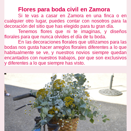
Flores para boda civil en Zamora
Si te vas a casar en Zamora en una finca o en
cualquier otro lugar, puedes contar con nosotros para la
decoración del sitio que has elegido para tu gran día.
Tenemos flores que ni te imaginas, y diseños
florales para que nunca olvides el día de tu boda.
En las decoraciones florales que utilizamos para las
bodas nos gusta hacer arreglos florales diferentes a lo que
habitualmente se ve, y nuestros novios siempre quedan
encantados con nuestros trabajos, por que son exclusivos
y diferentes a lo que siempre has visto.